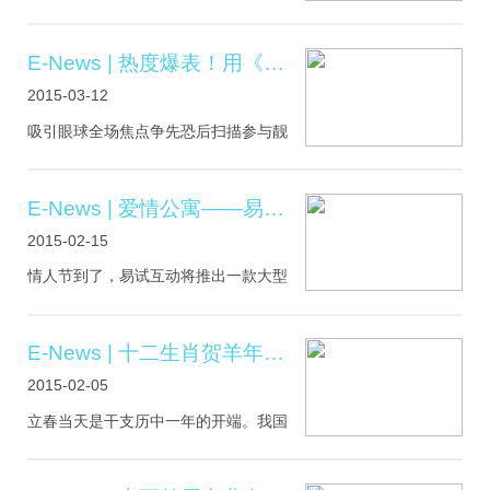
月份推出的第一款重量级产品——“海底
明！“掌上明珠”一词出自晋代文学家傅玄
世界”。在互动.....
《短歌行》，似乎早已预见了1700年后
的今天，盛行的掌上AR！“知识的流动将
E-News | 热度爆表！用《爱情公寓》谱一曲情人节的冬季恋歌
让知识释放更大的价值！”——蓝色光标
2015-03-12
分享会刷爆你们朋友圈的3D小熊，你玩
够了吗？这么新奇好玩的科技，你真的
吸引眼球全场焦点争先恐后扫描参与靓
够了解吗？本周四，易试互动副总裁陈
照上屏喜不胜收爱已满溢留下回忆小礼
磊先生将赴北京蓝.....
相赠诚挚祝福祝天下有情人终成眷属情
人节快乐！.....
E-News | 爱情公寓——易试出品
2015-02-15
情人节到了，易试互动将推出一款大型
全民互动游戏——爱情公寓。快来秀出
你的爱！上线时间：2015.02.14—
2015.03.15上线地点：易试互动全部资
E-News | 十二生肖贺羊年盛大上线
源点（上海、北京、深圳、成都、郑
2015-02-05
州、天津、太原、扬州）玩法说明：
Step1，玩家扫描大屏二维码参与游戏；
立春当天是干支历中一年的开端。我国
Step2，双人玩家依次拍照；.....
的黄历和民俗学，均以“立春”作为生肖计
算的依据。中国玄学与二十四节气息息
相关，所以长久以来“立春”在术数界中皆