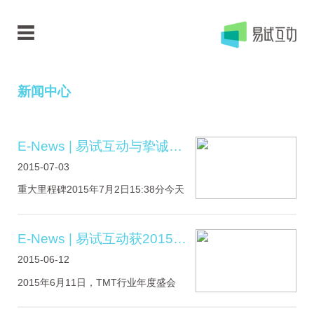
新闻中心
E-News | 易试互动与挚诚传媒签约战略合作
2015-07-03
重大里程碑2015年7月2日15:38分今天
对于易试互动和挚诚传媒而言都是一个
值得纪念的日子。关于上海易试互动国
内领先的多技术应用新媒体平台。易试
E-News | 易试互动获2015TopDigital Awards金奖
互动将IT技术和户外媒体进行跨界整
2015-06-12
合，开创了互动娱乐营销新领域。利用
城市生活广场的大屏幕，将品牌植入游
2015年6月11日，TMT行业年度盛会
戏，通过人机互动，吸引顾客参与互动
TopDigital中国数字创新峰会在上海皇冠
游戏，进行品牌传播.....
假日酒店圆满闭幕。为期一天的峰会不