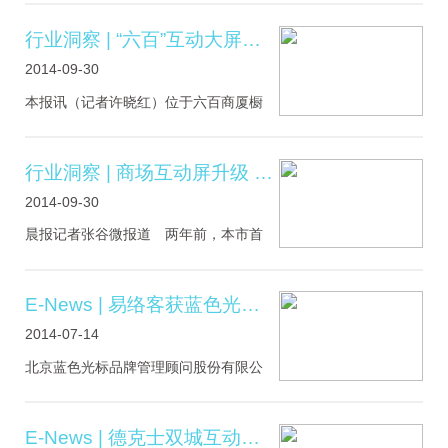
界”是正大六楼的超级大屏海底世界结合
移动端进行养鱼、展示功能的一个智能
行业洞察 | “六百”互动大屏全面升级
海洋互动模式。在一站式购物中心，使
2014-09-30
用新兴的跨平台多屏互动技术，在休闲
购物的同时，实现娱乐社交功能。.....
本报讯（记者许晓红）位于六百商厦橱
窗的易试互动屏，在徐家汇商圈落户两
年后日前完成全面升级。 两年前，
在徐家汇六百的落地橱窗，出现了一个
行业洞察 | 商场互动屏升级 可“刷脸”分析喜好
新鲜的“电视机”，它可以介绍商品信息，
2014-09-30
还可以做游戏，这就是由上海易试互动
文化传媒公司开发的上海乃至中国第一
晨报记者张谷微报道 两年前，本市首
块商用互动体验拼接大屏。现在这种电
块商用互动体验拼接大屏幕正式亮相徐
视互动装置不仅徐家汇.....
家汇商圈的上海六百。昨天，这块屏在
升级换代的同时，取消了无需进商场也
E-News | 易络客获蓝色光标A轮战略投资
能“试衣”的功能，并从人屏互动上升为双
2014-07-14
屏、多屏互动，后台还能根据顾客的面
部表情，分析出顾客对某种商品是否感
北京蓝色光标品牌管理顾问股份有限公
兴趣。 昨天，记者看到，这块摆放
司（以下简称“蓝色光标”，股票代码：
在商场外立面的大屏幕吸引.....
SZ.300058）2014年6月19日发布公告
增资上海易络客网络技术有限公司。本
E-News | 德克士双城互动营销掀起热潮，易试互动全程助力抢眼！