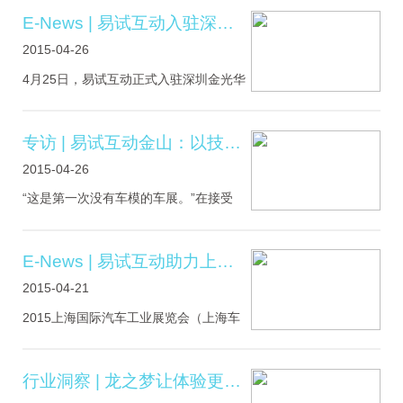
仅邀请了多家品牌商参与，还揭晓颁发
E-News | 易试互动入驻深圳罗湖核心商圈金光华广场
了2015年度TopDigital大奖。TopDigital
2015-04-26
是TMT领域的行业盛会。持续关注技术
进步带来的商业创意、产品创新和品牌
4月25日，易试互动正式入驻深圳金光华
创建，聚焦互联网.....
广场，金光华是深圳第一家与地铁无缝
连接的国际购物广场，双方将在品牌推
广、信息发布、互动娱乐展开全方位的
专访 | 易试互动金山：以技术和内容驱动的互动广告没有边界
合作。“志之所趋，无远弗届。毗邻香
2015-04-26
港，拥有华为、腾讯、万科等诸多著名
企业的深圳，是中国最具活力和创新的
“这是第一次没有车模的车展。”在接受
城市。4.25日易试互动入驻深圳罗湖核
TopDigital专访时，易试互动CEO金山
心商圈金光华广场，与.....
说，“但是，也是互动广告技术全面加入
车展的第一次。”对易试互动CEO金山的
E-News | 易试互动助力上汽集团完成车展“吸睛使命”
专访是在上海车展上汽馆的大屏幕前进
2015-04-21
行的。这是车展媒体日的早晨，偌大的
展馆人还并不多，金山和同事正在紧张
2015上海国际汽车工业展览会（上海车
的调试着上汽馆最大的一块展示屏。“这
展）4月20日正式开幕。此次车展展出总
是第一.....
面积超过35万平方米，将推出全球首发
车109辆，吸引来自18个国际和地区的近
行业洞察 | 龙之梦让体验更容“易”
2000家企业参展。本次车展取消车模，