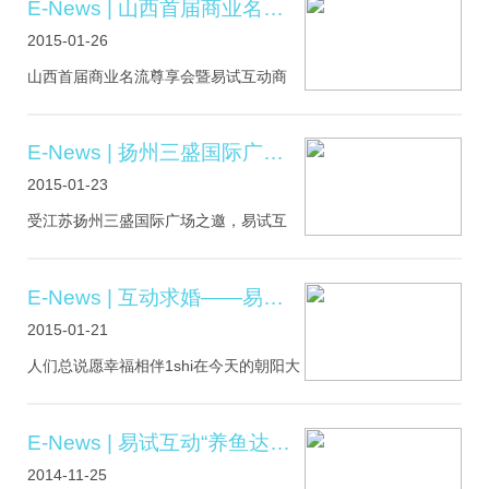
E-News | 山西首届商业名流尊享会暨易试互动商圈新媒体启动仪式
被视作新一年开始。至于正月初一，只
2015-01-26
是12个农历月份中的第一天，虽然家家
户户都大肆庆祝，但新一年的风水术数
山西首届商业名流尊享会暨易试互动商
计算仍是以“立春”作分水岭。已经立春
圈新媒体启动仪式于2015年1月23日下
了，在这个特殊而.....
午16时许隆重举行。现场嘉宾如涌而至
共同见证易试互动商圈新媒体的仪式启
E-News | 扬州三盛国际广场圣诞开幕 易试大屏正式点亮引爆人潮
动。易试互动全国资源拓展总监刘萌先
2015-01-23
生现场演示讲解互动游戏玩法及其商业
价值。麦瑞策划机构总经理在致辞中提
受江苏扬州三盛国际广场之邀，易试互
到：“现公司在山西独家引进易试互动新
动在圣诞节三盛开幕之际正式点亮。易
媒体模式，运用多种.....
试互动首台大屏幕与促销礼品机一体化
设备——互动礼品机首次发布，玩完游
E-News | 互动求婚——易试出品
戏根据得分即可自动获取对应礼品，好
2015-01-21
玩，有礼！首度亮相的互动礼品机引爆
三盛开幕人潮，准备好了吗？！如上图
人们总说愿幸福相伴1shi在今天的朝阳大
实况所示，一楼和二楼的围观群众已如
悦城互动大屏前又上演了一场感人的求
潮水！扬州，我们爱你！.....
婚男主角安排众人分工、力保求婚的完
美花和天使们都准备好了~我们的男女主
E-News | 易试互动“养鱼达人”圣诞招商
角呢？他们在易试大屏前面玩的不亦乐
2014-11-25
乎呢！当钟声敲响了15:00整当天使们蜂