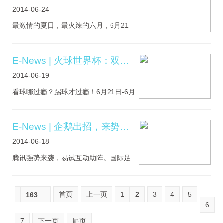
次投资股权行为，秉承了蓝色光标传播
2014-06-24
集团董事长兼CEO赵文权先生一贯理
念“内生式增长”和“外延式发展”并重的发
最激情的夏日，最火辣的六月，6月21
展战略。2014年蓝色光标的核心.....
日-6月22日，德克士“火球世界杯”在成都
和福州双城双屏实时互动开赛，声势浩
大！这也是易试互动首次推出的商业性
E-News | 火球世界杯：双城大对抗，火爆你主场！
的多城互动广告。6月21日上午，开赛
2014-06-19
前，位于成都春熙路正科甲巷的活动现
场已围满了观战群众；正式开赛后，参
看球哪过瘾？踢球才过瘾！6月21日-6月
与的“球员们”大展拳脚：左扑，右拦，上
22日，德克士“火球世界杯”就将在成都和
挡，下截…“.....
福州两个城市火热开赛啦！四年一度的
世界杯盛宴激战正酣，由易试助力德克
E-News | 企鹅出招，来势凶猛！
士推出的国内首创的虚拟足球竞赛
2014-06-18
——“火球世界杯”也进入开战倒计时。本
次“火球世界杯”活动不仅是响应足球盛
腾讯强势来袭，易试互动助阵。国际足
典，更为了庆祝德克士明星产品脆皮手
联（FIFA）独家授权的足球网游，
枪腿五周年，以.....
FIFAOnline3是球迷们最大福利。6月21
日（这个周六）开始，为期两周，易试
首页
上一页
1
2
3
4
5
163
互动携手腾讯将举办一场盛大的
6
FIFAOnline3互动活动。3D游戏画面和
7
下一页
尾页
动画、自然的互动效果，将为球迷带来