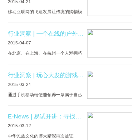
2015-04-21
是指杜绝穿着暴露的车模，但同时出现
了模特转型的现象，除了礼仪、销售顾
移动互联网的飞速发展让传统的购物模
问和表演嘉宾之外，在1H展馆上汽集团
式开始发生转变，商场与消费者的相处
的互动.....
模式开始变得微妙起来。在人与人的相
处中，沟通至关重要，商场与消费者相
行业洞察 | 一个在线的户外广告如何让消费者与品牌有更多可能
处亦是如此的。现今的购物中心早已不
2015-04-07
单只是作为购物场所，即使消费者还未
踏入商场，“沟通”早已开始。商场的品牌
在北京、在上海、在杭州一个人潮拥挤
美誉度、内部格局设计、楼层导视图、
的商场或通往某站的地铁通道里，你常
观光电梯等等，都在悄无声.....
常会惊喜的发现一个超大的LCD屏突然
出现在视野中，而屏幕上的小游戏则吸
行业洞察 | 玩心大发的游戏化营销
引着一批又一批过客顿足玩耍，仿佛时
2015-03-24
间不存在一般。如果你仔细观察不难发
现，它与我们平时在pc端或移动端所接
通过手机移动端便能领养一条属于自己
触的游戏大径相庭，而唯一不同的是你
的鱼，这给不少忙于工作、生活的都市
可以用整个身体去.....
人提供了一个懒人养鱼法子，只需通过
手机微信以及App操作，用户便能领养一
E-News | 易试开讲：寻找下一个3D小熊
条专属的小鱼，并能通过智能电子屏与
2015-03-12
鱼进行互动，不断提升鱼的等级。这款
好玩的互动“游戏”，是易试互动2014年9
中华民族文化的博大精深再次被证