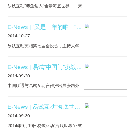
拥而至送上的玫瑰当伴着大屏中的“情
易试互动“养鱼达人”全景海底世界——来
书”一一展现女主角还沉浸在刚刚的互动
源于真实的三维模型，最大程度体现3D
游戏中，没有.....
全景效果。1:1大小沉浸体验——巨幅景
观配合触控技术，让消费者真正感受身
E-News | “又是一年的唯一”——易试互动亮相第七届金投赏（ROI Festival）
临其境处于水族馆之中，增强消费者体
2014-10-27
验感和关注度。鱼种补充——多达20种
的丰富鱼种及其他海洋生物，后续还会
易试互动亮相第七届金投赏，主持人华
不断增加新鱼种。商品.....
少妙语连珠引众人笑声不断。易试互动
相比去年在金投赏斩获的媒体组-户外唯
一金奖，今年所摘取的媒体组-户外1的
E-News | 易试“中国门”挑战空间距离
铜奖和提名奖在数量上有所增加。铜
2014-09-30
奖：野生救援#我与鱼翅说再见#提名
奖：西单大悦城#寻找爱丽丝#不过，值
中国联通与易试互动合作推出展会内外
得注意的是易试互动是今年媒体组-户外
互动的“中国门”，反响热烈！这是一场易
1（户外1是指内容平台.....
试“中国门”对空间距离发起的一次挑战！
场地内外远距离传输，远在天涯，近在
E-News | 易试互动“海底世界”9.19闪亮登场正大六楼
咫尺！用科技挑战想象，用心意征服新
2014-09-30
意。.....
2014年9月19日易试互动“海底世界”正式
闪亮登场正大六楼。易试互动“海底世