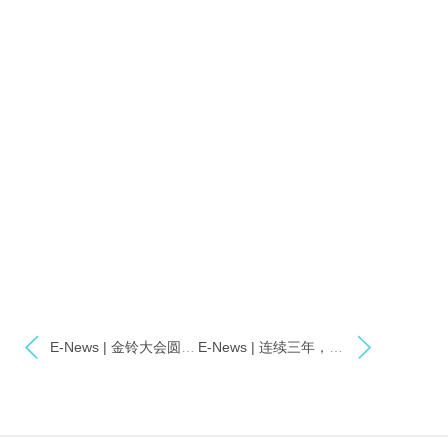
E-News | 金铃大会圆满收官 易试揽获媒体交互奖
E-News | 连续三年，易试再斩金投赏双奖