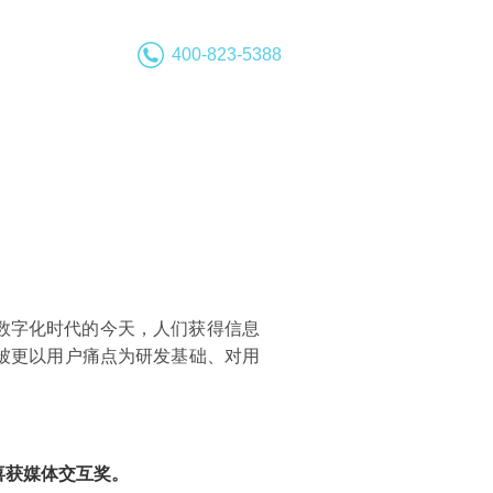
400-823-5388
数字化时代的今天，人们获得信息
被更以用户痛点为研发基础、对用
喜获媒体交互奖。