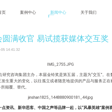
首页
案例中心
新闻中心
关于我们
铃大会圆满收官 易试揽获媒体交互奖
5 14:41:32
点研究咨询集团主办，本届金铃奖是第五届，主题为“交互”。在
正发生重大的变化，以往孤立或者随意地提供的产品与服务正在
务所颠覆、替代。
一点资讯、新华思客、中国之声等品牌一起，以“风暴英雄”案例