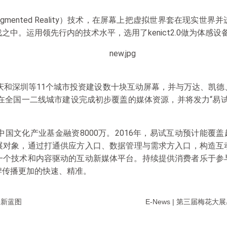
gmented Reality）技术，在屏幕上把虚拟世界套在现实
中。运用领先行内的技术水平，选用了kenict2.0做为体感
庆和深圳等11个城市投资建设数十块互动屏幕，并与万达、凯德
将在全国一二线城市建设完成初步覆盖的媒体资源，并将发力“易
受中国文化产业基金融资8000万。2016年，易试互动预计能覆盖
展对象，通过打通供应方入口、数据管理与需求方入口，构造互动
一个技术和内容驱动的互动新媒体平台。持续提供消费者乐于参
牌传播更加的快速、精准。
16新蓝图
E-News | 第三届梅