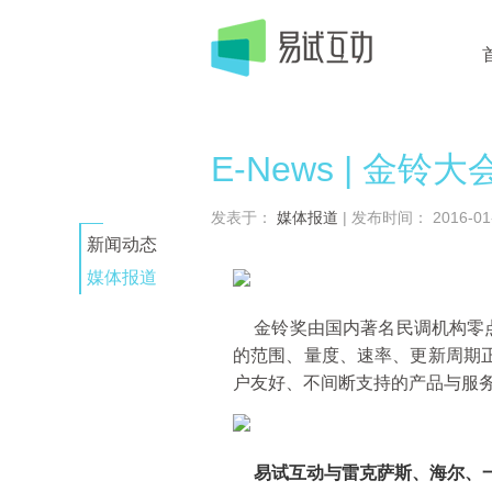
E-News | 金
发表于：
媒体报道
| 发布时间： 2016-01-0
新闻动态
媒体报道
金铃奖由国内著名民调机构零
的范围、量度、速率、更新周期
户友好、不间断支持的产品与服
易试互动与雷克萨斯、海尔、