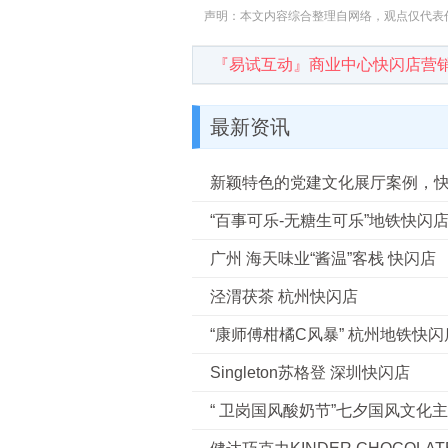
声明：本文内容综合整理自网络，观点仅代表
『易试互动』商业中心快闪店营销专家！
最新资讯
新颖特色的党建文化展厅案例，
“百事可乐-无糖生可乐”地铁快闪
广州 海天味业“酱温”客栈 快闪店
泾渭茯茶 杭州快闪店
“康师傅柑橘C风暴” 杭州地铁快闪
Singleton苏格登 深圳快闪店
“ 卫岗国风酸奶节”七夕国风文化