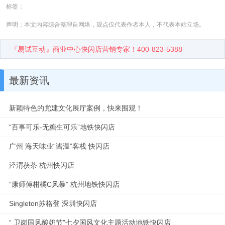
标签：
声明：本文内容综合整理自网络，观点仅代表作者本人，不代表本站立场。
『易试互动』商业中心快闪店营销专家！400-823-5388
最新资讯
新颖特色的党建文化展厅案例，快来围观！
“百事可乐-无糖生可乐”地铁快闪店
广州 海天味业“酱温”客栈 快闪店
泾渭茯茶 杭州快闪店
“康师傅柑橘C风暴” 杭州地铁快闪店
Singleton苏格登 深圳快闪店
“ 卫岗国风酸奶节”七夕国风文化主题活动地铁快闪店