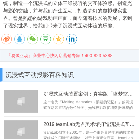
统，制造一个沉浸式的立体三维视听的交互体验感。创造光
与影的交融，并与我们产生互动，打造梦幻的虚拟现实世
界。曾是熟悉的游戏动画画面，而今随着技术的发展，来到
了现实世界，给我们带来了沉浸式互动体验的乐趣。
『易试互动』商业中心快闪店营销专家！400-823-5388
沉浸式互动投影百科知识
沉浸式互动装置案例：真实版「盗梦空间」
这个名为「Melting Memories（消融的记忆）」的沉浸
式互动装置结合数位绘画、光线投影跟扩增数据雕塑的
视觉化作品，具体重现脑内回忆的运作机制。主要是从
脑电图中收集认知控制神经机制的数据，再转化为多维
2019 teamLab无界美术馆打造沉浸式互动投影盛宴
视觉结构的基础这个沉浸式互动装置由 LED 媒体墙 和
CNC 泡棉构成，仿佛沙丘陷落。站在这个装置前，观众
teamLab创立于2001年，是一个由各界跨学科的技术专
可以感受大脑内部运动的艺....
[阅读]
家组成的国际艺术团体。对于上海观众而言，teamLab