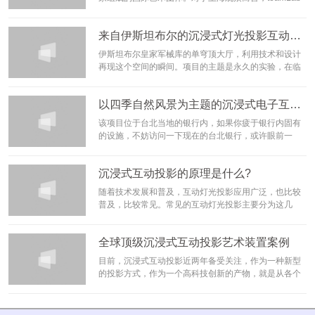
并不陌生，刚刚在油罐艺术中心落幕的“teamLab：油罐
中的水粒子世界”一度是上海最热门展览之一，观众人次
来自伊斯坦布尔的沉浸式灯光投影互动装置：“灯光穹顶”
约20万。
[阅读]
伊斯坦布尔皇家军械库的单穹顶大厅，利用技术和设计
再现这个空间的瞬间。项目的主题是永久的实验，在临
时装置和16世纪建筑之间的动态视觉效果的对比中，展
示了这一场景。装置的形
[阅读]
以四季自然风景为主题的沉浸式电子互动装置案例
该项目位于台北当地的银行内，如果你疲于银行内固有
的设施，不妨访问一下现在的台北银行，或许眼前一
亮。该项目是由设计团队DEM inc来完成的。这里是中
国信托商业银行在台北的总部，而这项设计就位于这大
沉浸式互动投影的原理是什么?
厅中。该项目的顺利完成离不开teamLab团队的帮助，
是一个浸入式的电子互动装置，在这里可以看到动态的
​随着技术发展和普及，互动灯光投影应用广泛，也比较
野生自然，逼真的效果仿佛将人们带入一片神奇的自然
普及，比较常见。常见的互动灯光投影主要分为这几
世界。
[阅读]
类：地面互动投影，立面互动投影，以及灯光装置类互
动。而随着技术的更迭，沉浸式光影互动投影渐渐成为
全球顶级沉浸式互动投影艺术装置案例
网红。沉浸式的互动灯光是光与影的交融，并与我们产
生互动，打造梦幻的虚拟现实世界。曾是熟悉的游戏动
目前，沉浸式互动投影近两年备受关注，作为一种新型
画画面，而今随着技术的发展，来到了现实世界，给我
的投影方式，作为一个高科技创新的产物，就是从各个
们带来了沉浸式互动体验的乐趣。
[阅读]
层面包围着观众，能够全面的覆盖观众的视角，达到一
种身临其境的体验感，被越来越多的领域所应用。
[阅
读]