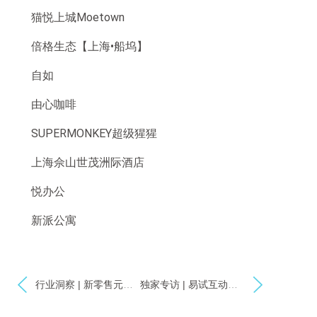
猫悦上城Moetown
倍格生态【上海•船坞】
自如
由心咖啡
SUPERMONKEY超级猩猩
上海佘山世茂洲际酒店
悦办公
新派公寓
行业洞察 | 新零售元年华尔街英语“智慧门店”iStore升级客户体验
独家专访 | 易试互动赵永斌：“无互动，不广告” —— 做细分场景中的攻略者