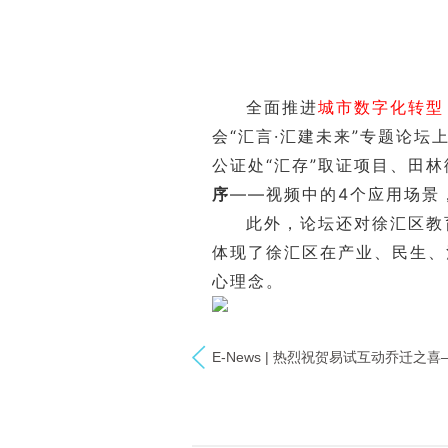
全面推进
城市数字化转型
会“汇言·汇建未来”
专题论坛
公证处“汇存”取证项目、田
序
——视频中的4个应用场景
此外，论坛还对徐汇区教
体现了徐汇区在
产业、民生、
心理念。
E-News | 热烈祝贺易试互动乔迁