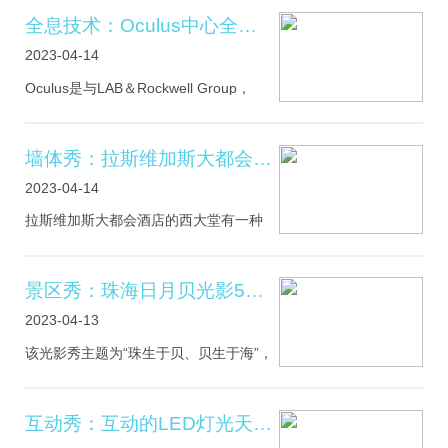
影响。内部尺寸为3米高3米，玻璃由2 x
全息技术：Oculus中心全息动画投影
12毫米的夹层玻璃组成，对两层玻
2023-04-14
Oculus是与LAB＆Rockwell Group，
Senovva，Focus Lighting和WET
Design合作设计的建筑和体验音乐杰
作。Oculus是一种空间感官和多感官体
墙体秀：拉斯维加斯大都会酒店沉浸式体验
验，可让游客沉浸在音乐驱动的声音，
2023-04-14
灯光，水流编
拉斯维加斯大都会酒店的西大堂有一种
身临其境的媒体体验，可在宾客进入时
改变他们的体验。是由LAB工作室创建了
一个动感的空间，通过虚拟世界来增强
景区秀：珠海日月贝光影5G互动直播首秀
物理空间，从而仍然将客人定位
2023-04-13
该光影秀主题为“珠生于贝、贝生于海”，
总时长约1小时—1.5小时。光影秀亮点
繁多，分“日月交响”、“浪漫韶华”、“珠海
迹忆”三个章节，每个章节约8分钟，通
互动秀：互动的LED灯光天花板
过光束灯和故事片实