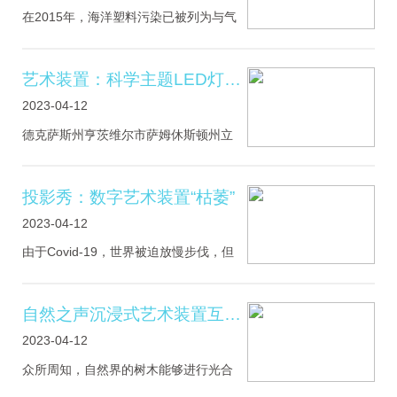
在2015年，海洋塑料污染已被列为与气
候变化、臭氧耗竭、海洋酸化并列的重
大全球环境问题。《Plastic Reflectic》
就以此为灵感来源，他们收集了来自夏
艺术装置：科学主题LED灯光雕塑作品“潜能”
威夷、日本和北海的海洋塑
2023-04-12
德克萨斯州亨茨维尔市萨姆休斯顿州立
大学的弗雷德·皮克尔工程技术中心有一
个以科学为主题的雕塑，他的名字叫
LATENT ENERGY，中文名“潜能”。它
投影秀：数字艺术装置“枯萎”
描绘了碳氢化合物分子的一部分
2023-04-12
由于Covid-19，世界被迫放慢步伐，但
病毒大流行导致执法不力，巴西雨林的
森林砍伐速度加速了71％。Thijs
Biersteker制作的数字艺术装置“枯萎”使
自然之声沉浸式艺术装置互动秀
这些抽象数据栩栩如生，这些数据对我
2023-04-12
众所周知，自然界的树木能够进行光合
作用，吸收温室气体并释放出氧气。但