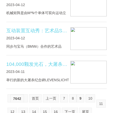
怪陆离了。
2023-04-12
机械矩阵是由M*N个单体可双向运动立
柱按行列有序排列组成，矩阵单元数量
可根据实际应用环境进行定制。机械矩
阵中的每个单元升降高度可任意控制，
互动装置互动秀：艺术品SYNC展现了人类互联之美
通过矩阵高程变化构建各种静态
2023-04-12
同步与宝马（BMWi）合作的艺术品
SYNC展现了人类互联之美。当访客踩在
柔性膜下方并通过激光扫描时，SYNC会
露出蓝色轮廓线。随着更多人的参与，
104,000颗发光石，大屠杀纪念碑LEVENSLICHT
艺术品创造了共享的光线空间，使我们
2023-04-11
感受
举行的新的大屠杀纪念碑LEVENSLICHT
纪念104,000名荷兰大屠杀受害者以及
104,000颗特别开发的发光石，并鼓励
170个城市参与。解放了奥斯威辛集中
首页
上一页
7
8
9
10
7642
营，灭绝和集中营的国际象征。艺术
11
12
13
14
15
16
下一页
尾页