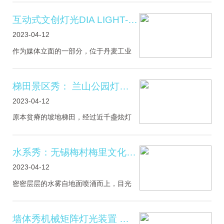
越来越严重的乱砍乱伐是导致地球气温
升高大气层被破坏的原因之一。那么该
互动式文创灯光DIA LIGHT-“城市画布”
如何判断树木的健康状况并进行
2023-04-12
作为媒体立面的一部分，位于丹麦工业
联合会（DI）总部的DIA LIGHTS-, 创建
了一个动态播放器系统，该系统可用于
新插件和照明设计随着时间的流逝而实
梯田景区秀： 兰山公园灯光秀
施。其中之一是交互式插件Urban C
2023-04-12
原本贫瘠的坡地梯田，经过近千盏炫灯
的精心装扮，形成了绚丽多彩，美轮美
奂的灯光秀场为兰州市民奉献了一场免
费的生态景观多媒体视听盛宴，成为兰
水系秀：无锡梅村梅里文化广场
州夜经济的又一亮点。灯光秀活动每
2023-04-12
密密层层的水雾自地面喷涌而上，目光
所及之处一切都变得迷幻起来，整个广
场掩映在水幕里，多彩的灯光不断闪
烁。恰似银河落水，整个空间都变得光
墙体秀机械矩阵灯光装置 莲花穹顶