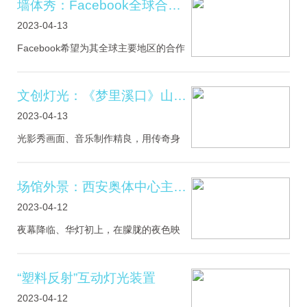
墙体秀：Facebook全球合作伙伴中心交互式体验空间
互体验，以其自身的数据和先
2023-04-13
Facebook希望为其全球主要地区的合作
伙伴中心提供新的战略设计构想。设计
必须为重要的客户提供独特、个性化的
体验，以Facebook对未来的大胆愿景想
文创灯光：《梦里溪口》山水实景光影秀
象激发他们的灵感。通过与Fa
2023-04-13
光影秀画面、音乐制作精良，用传奇身
世、双虎听经、唐诗之路、溪口少年和
古镇大婚等7个版块组成，展现古镇溪口
的前世今生，展示溪口的代表性文化元
场馆外景：西安奥体中心主体育场外景灯光调试
素。
2023-04-12
夜幕降临、华灯初上，在朦胧的夜色映
衬下，身着“盛装”的奥体中心，流光溢
彩、灿若星河。近日，由中建八局西北
公司承建的“钢铁石榴花”——西安奥体中
“塑料反射”互动灯光装置
心主体育场顺利完成外景灯光
2023-04-12