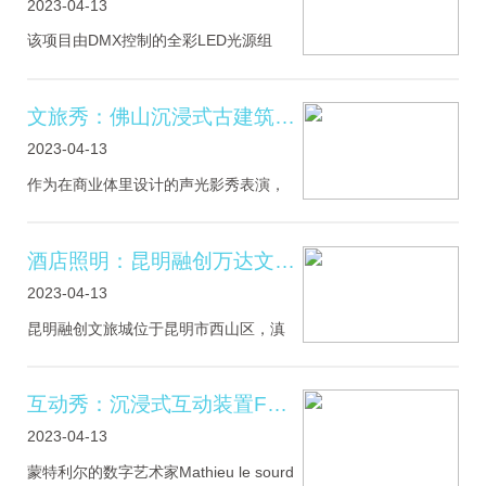
2023-04-13
该项目由DMX控制的全彩LED光源组
成，安装在有机网格中，沿着走廊的弧
形墙壁，强调了建筑风格。光线显着地
以强烈的色彩出现，从墙壁上向下冲
文旅秀：佛山沉浸式古建筑投影灯光秀
洗，仅被沿着墙壁脚底的均匀照明破坏
2023-04-13
了。天
作为在商业体里设计的声光影秀表演，
国瑞升平里算是佛山“首发”。这不仅是一
场绚丽夺目的夜景灯光秀，更是在展示
特有的岭南文化，成为这座城市里独特
酒店照明：昆明融创万达文旅酒店群照明设计
的演绎。通过设定不同的灯光
2023-04-13
昆明融创文旅城位于昆明市西山区，滇
池草海畔，是融汇滇池后海商业街、雪
世界、海世界、电影世界、高端酒店群
等多元业态为一体的超大型综合文旅项
互动秀：沉浸式互动装置FLOW
目，于2019年12月21日盛大开幕。
2023-04-13
蒙特利尔的数字艺术家Mathieu le sourd