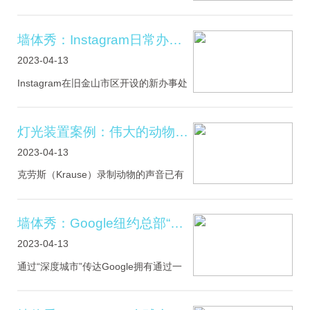
以自然潮汐为灵感，通过温度，观众位
置和月球引力影响的数据来模仿海平面
上升和下降的美学原理。整个作品共使
墙体秀：Instagram日常办公区灯光森林
用了8台不同的高清投影机，整
2023-04-13
Instagram在旧金山市区开设的新办事处
是该公司创意和工程人才的中心，是优
秀员工、高层领导以及其重要的合作伙
伴的日常办公区。公司希望能够给人留
灯光装置案例：伟大的动物乐团灯光装置
下令人难忘的第一印象，以兑
2023-04-13
克劳斯（Krause）录制动物的声音已有
45年之久，并且已经收集了超过5000个
小时的录音，记录了来自世界各地自然
栖息地的15000多种物种。创意团队UVA
墙体秀：Google纽约总部“深度城市”
以Krause录制的音频为设计基础，把整
2023-04-13
通过“深度城市”传达Google拥有通过一
系列强大且独一无二的交互，将人类数
据转换为丰富的个性化体验的能力。在
Google纽约总部建立整体、高级别的交