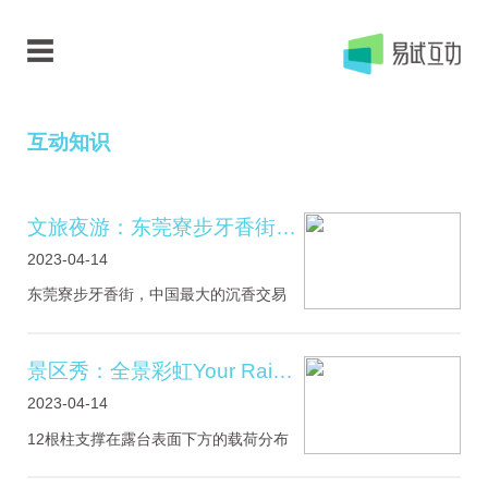
互动知识
文旅夜游：东莞寮步牙香街夜晚灯光璀璨
2023-04-14
东莞寮步牙香街，中国最大的沉香交易
市场，晚上灯光璀璨，很漂亮，牙香街
里面别有一番风味，有一点江南古镇的
特色。夜晚灯光明亮，灯笼亮起来还是
景区秀：全景彩虹Your Rainbow Panorama
挺好看的，古色古香石板路，别有特
2023-04-14
色。
12根柱支撑在露台表面下方的载荷分布
钢结构上，将其固定在屋顶上四个位置
的现有博物馆建筑中，可以抵抗风压的