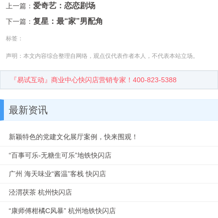
爱奇艺：恋恋剧场
上一篇：
复星：最“家”男配角
下一篇：
标签：
声明：本文内容综合整理自网络，观点仅代表作者本人，不代表本站立场。
『易试互动』商业中心快闪店营销专家！400-823-5388
最新资讯
新颖特色的党建文化展厅案例，快来围观！
“百事可乐-无糖生可乐”地铁快闪店
广州 海天味业“酱温”客栈 快闪店
泾渭茯茶 杭州快闪店
“康师傅柑橘C风暴” 杭州地铁快闪店