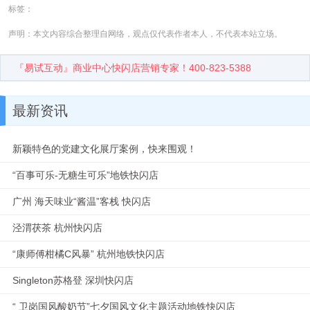
标签：
声明：本文内容综合整理自网络，观点仅代表作者本人，不代表本站立场。
『易试互动』商业中心快闪店营销专家！400-823-5388
最新资讯
新颖特色的党建文化展厅案例，快来围观！
“百事可乐-无糖生可乐”地铁快闪店
广州 海天味业“酱温”客栈 快闪店
泾渭茯茶 杭州快闪店
“康师傅柑橘C风暴” 杭州地铁快闪店
Singleton苏格登 深圳快闪店
“ 卫岗国风酸奶节”七夕国风文化主题活动地铁快闪店