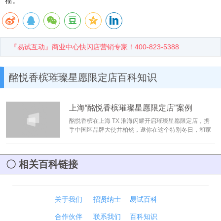
福。
『易试互动』商业中心快闪店营销专家！400-823-5388
酩悦香槟璀璨星愿限定店百科知识
上海“酩悦香槟璀璨星愿限定店”案例
酩悦香槟在上海 TX 淮海闪耀开启璀璨星愿限定店，携
手中国区品牌大使井柏然，邀你在这个特别冬日，和家
人、朋友、爱人，为珍贵的酩聚时刻举杯，共同开启灿
烂新篇。
[阅读]
相关百科链接
关于我们
招贤纳士
易试百科
合作伙伴
联系我们
百科知识