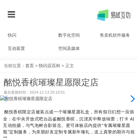
快闪
数字化空间
售卖机软件服务
互动装置
空间及媒体
当前位置：
首页
>
快闪店百科
> 正文
酩悦香槟璀璨星愿限定店
最后更新时间：2024-12-13 20:10:01
酩悦香槟限定店被装点成一个璀璨星愿礼盒，所有假日幻想一应俱
全：在中央开放式吧台品鉴酩悦香槟，沉浸其中释放味蕾；打卡 AI
互动拍摄，与气泡树合影留念。更可体验店内提供“专属璀璨星愿
瓶”定制服务，为亲朋好友定制专属新年臻礼，送上真挚的期许与祝