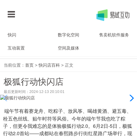
快闪
数字化空间
售卖机软件服务
互动装置
空间及媒体
当前位置：
首页
>
快闪店百科
> 正文
极狐行动快闪店
最后更新时间：2024-12-13 20:10:01
端午节有着赛龙舟、吃粽子、放风筝、喝雄黄酒、避五毒、
栓五色丝线、贴午时符等风俗。今年的端午节我也吃了粽
子，但更令我难忘的是体验极狐行动2.0。6月2日-5日，极狐
行动2.0首站——成都站在春熙路步行街红星路广场举行，现