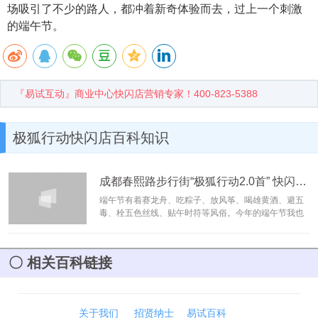
场吸引了不少的路人，都冲着新奇体验而去，过上一个刺激
的端午节。
『易试互动』商业中心快闪店营销专家！400-823-5388
极狐行动快闪店百科知识
成都春熙路步行街“极狐行动2.0首” 快闪店案例
端午节有着赛龙舟、吃粽子、放风筝、喝雄黄酒、避五
毒、栓五色丝线、贴午时符等风俗。今年的端午节我也
吃了粽子，但更令我难忘的是体验极狐行动2.0。6月2
日-5日，极狐行动2.0首站——成都站在春熙路步行街红
星路广场举行，现场吸引了不少的路人，都冲着新奇体
相关百科链接
验而去，过上一个刺激的端午节。
[阅读]
关于我们
招贤纳士
易试百科