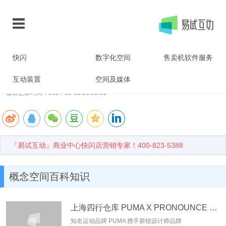
当前位置：
首页
>
快闪店百科
> 正文
快闪
数字化空间
售卖机软件服务
概念空间
互动装置
空间及媒体
最后更新时间：2024-12-13 20:10:01
『易试互动』商业中心快闪店营销专家！400-823-5388
概念空间百科知识
上海四行仓库 PUMA X PRONOUNCE 「无界隧行」 概念空间
知名运动品牌 PUMA 携手新锐设计师品牌