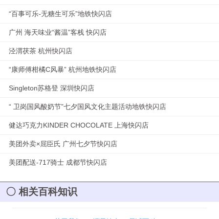
“百事可乐-无糖生可乐”地铁快闪店
广州 海天味业“酱温”客栈 快闪店
泾渭茯茶 杭州快闪店
“康师傅柑橘C风暴” 杭州地铁快闪店
Singleton苏格登 深圳快闪店
“ 卫岗国风酸奶节”七夕国风文化主题活动地铁快闪店
健达巧克力KINDER CHOCOLATE 上海快闪店
美团外卖×屈臣氏 广州七夕节快闪店
美团配送-717骑士 成都节快闪店
相关百科知识